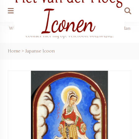
Zoeke
Wilt u iets bestellen of een cursus reserveren? Neem dan
contact met mij op. Telefoon: 0612101202.
Home
>
Japanse Icoon