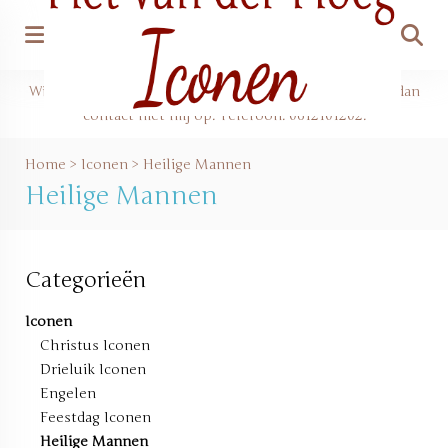
Zoeke
Wilt u iets bestellen of een cursus reserveren? Neem dan
contact met mij op. Telefoon: 0612101202.
Home
>
Iconen
>
Heilige Mannen
Heilige Mannen
Categorieën
Iconen
Christus Iconen
Drieluik Iconen
Engelen
Feestdag Iconen
Heilige Mannen