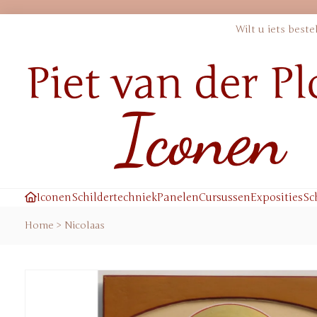
Wilt u iets best
Iconen
Schildertechniek
Panelen
Cursussen
Exposities
Sc
Home
>
Nicolaas